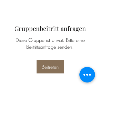
Gruppenbeitritt anfragen
Diese Gruppe ist privat. Bitte eine
Beitrittsanfrage senden.
Beitreten
Info
Willkommen in der Gruppe! Hier
können sich Mitglieder austau
...
Weiterlesen