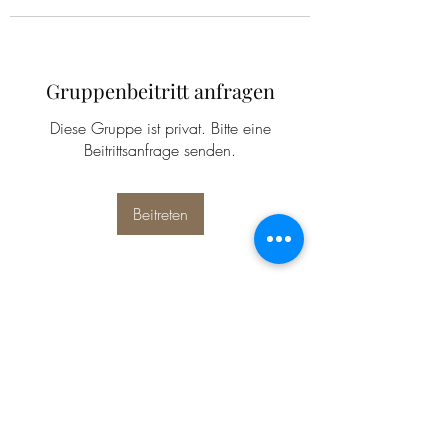
Gruppenbeitritt anfragen
Diese Gruppe ist privat. Bitte eine
Beitrittsanfrage senden.
Beitreten
Info
Willkommen in der Gruppe! Hier
können sich Mitglieder austau
...
Weiterlesen