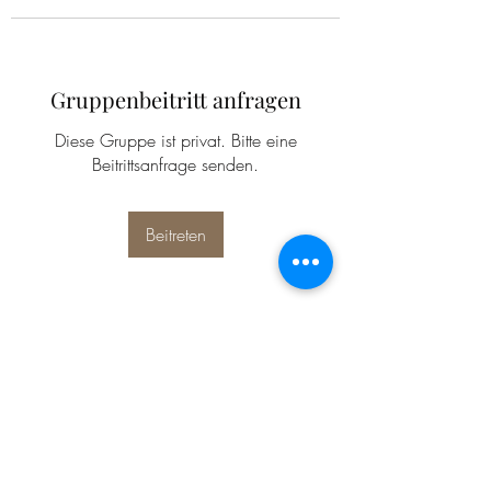
Gruppenbeitritt anfragen
Diese Gruppe ist privat. Bitte eine
Beitrittsanfrage senden.
Beitreten
Info
Willkommen in der Gruppe! Hier
können sich Mitglieder austau
...
Weiterlesen