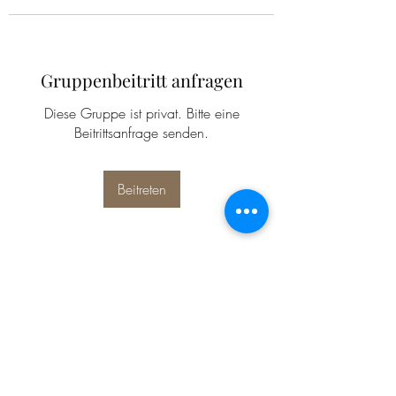
Gruppenbeitritt anfragen
Diese Gruppe ist privat. Bitte eine
Beitrittsanfrage senden.
Beitreten
Info
Willkommen in der Gruppe! Hier
können sich Mitglieder austau
...
Weiterlesen